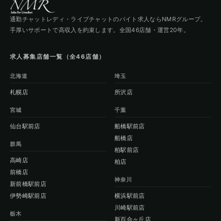
通勤チャットレディ・ライブチャットのバイト求人ならNMRグループ。
手厚いサポートで高収入を約束します。全国46店舗・運営20年。
求人募集店舗一覧（全46店舗）
北海道
埼玉
札幌店
所沢店
宮城
千葉
仙台駅前店
船橋駅前店
船橋店
群馬
柏駅前店
高崎店
柏店
前橋店
神奈川
新前橋駅前店
伊勢崎駅前店
横浜駅前店
川崎駅前店
栃木
新百合ヶ丘店