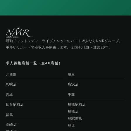
通勤チャットレディ・ライブチャットのバイト求人ならNMRグループ。
手厚いサポートで高収入を約束します。全国46店舗・運営20年。
求人募集店舗一覧（全46店舗）
北海道
埼玉
札幌店
所沢店
宮城
千葉
仙台駅前店
船橋駅前店
船橋店
群馬
柏駅前店
高崎店
柏店