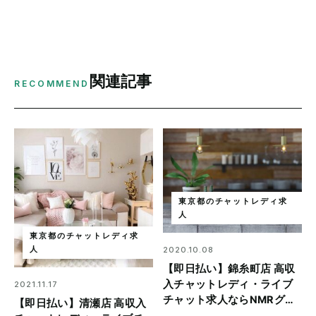
関連記事
RECOMMEND
東京都のチャットレディ求
人
東京都のチャットレディ求
2020.10.08
人
【即日払い】錦糸町店 高収
入チャットレディ・ライブ
2021.11.17
チャット求人ならNMRグル
【即日払い】清瀬店 高収入
ープ