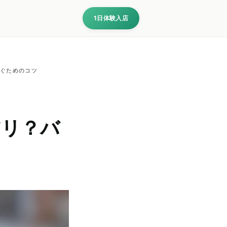
1日体験入店
稼ぐためのコツ
アリ？バ