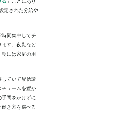
きる
」ことにあり
設定された分給や
2時間集中してチ
ります。夜勤など
、朝には家庭の用
駐していて配信環
スチュームを置か
の手間をかけずに
た働き方を選べる