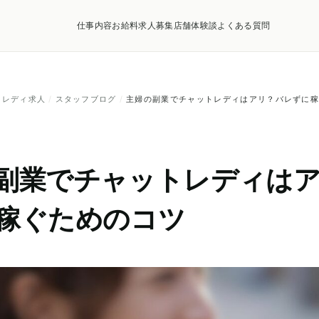
仕事内容
お給料
求人募集店舗
体験談
よくある質問
トレディ求人
/
スタッフブログ
/
主婦の副業でチャットレディはアリ？バレずに
副業でチャットレディは
稼ぐためのコツ