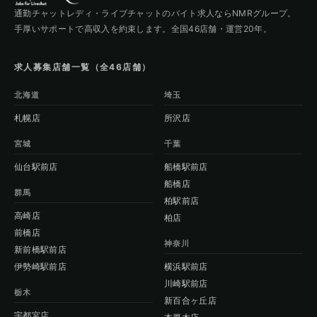
通勤チャットレディ・ライブチャットのバイト求人ならNMRグループ。
手厚いサポートで高収入を約束します。全国46店舗・運営20年。
求人募集店舗一覧（全46店舗）
北海道
埼玉
札幌店
所沢店
宮城
千葉
仙台駅前店
船橋駅前店
船橋店
群馬
柏駅前店
高崎店
柏店
前橋店
神奈川
新前橋駅前店
伊勢崎駅前店
横浜駅前店
川崎駅前店
栃木
新百合ヶ丘店
宇都宮店