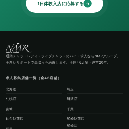
1日体験入店に応募する
→
通勤チャットレディ・ライブチャットのバイト求人ならNMRグループ。
手厚いサポートで高収入を約束します。全国46店舗・運営20年。
求人募集店舗一覧（全46店舗）
北海道
埼玉
札幌店
所沢店
宮城
千葉
仙台駅前店
船橋駅前店
船橋店