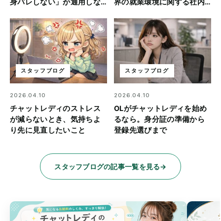
身バレしない」が通用しな
界の就業環境に関する社内
い理由
アンケート結果を公開
スタッフブログ
スタッフブログ
2026.04.10
2026.04.10
チャットレディのストレス
OLがチャットレディを始め
が減らないとき、気持ちよ
るなら。身分証の準備から
り先に見直したいこと
登録先選びまで
スタッフブログの記事一覧を見る
→