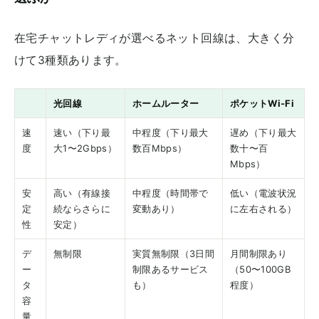
在宅チャットレディが選べるネット回線は、大きく分
けて3種類あります。
光回線
ホームルーター
ポケットWi-Fi
速
速い（下り最
中程度（下り最大
遅め（下り最大
度
大1〜2Gbps）
数百Mbps）
数十〜百
Mbps）
安
高い（有線接
中程度（時間帯で
低い（電波状況
定
続ならさらに
変動あり）
に左右される）
性
安定）
デ
無制限
実質無制限（3日間
月間制限あり
ー
制限あるサービス
（50〜100GB
タ
も）
程度）
容
量