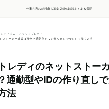
仕事内容
お給料
求人募集店舗
体験談
よくある質問
トレディ求人
/
スタッフブログ
/
トストーカー対策は万全？通勤型やIDの作り直しで安心して働く方法
トレディのネットストー
？通勤型やIDの作り直し
方法