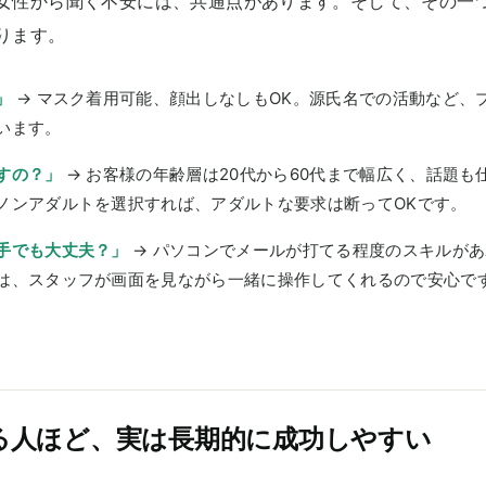
女性から聞く不安には、共通点があります。そして、その一
ります。
」
→ マスク着用可能、顔出しなしもOK。源氏名での活動など、
います。
すの？」
→ お客様の年齢層は20代から60代まで幅広く、話題も
ノンアダルトを選択すれば、アダルトな要求は断ってOKです。
手でも大丈夫？」
→ パソコンでメールが打てる程度のスキルが
は、スタッフが画面を見ながら一緒に操作してくれるので安心で
る人ほど、実は長期的に成功しやすい