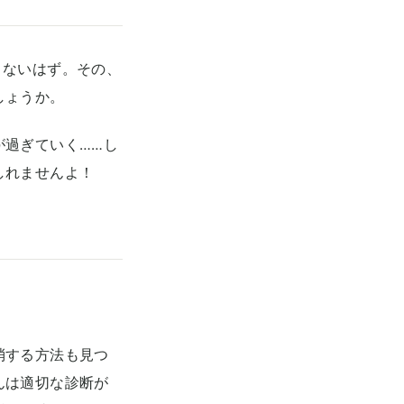
くないはず。その、
しょうか。
が過ぎていく……し
しれませんよ！
消する方法も見つ
んは適切な診断が