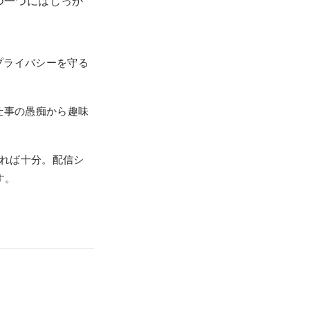
つ一つにはしっか
プライバシーを守る
仕事の愚痴から趣味
あれば十分。配信シ
す。