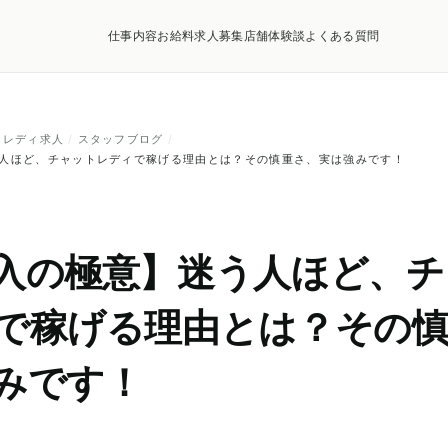
仕事内容
お給料
求人募集店舗
体験談
よくある質問
トレディ求人
/
スタッフブログ
/
人ほど、チャットレディで稼げる理由とは？その慎重さ、実は強みです！
入の極意】迷う人ほど、チ
で稼げる理由とは？その
みです！