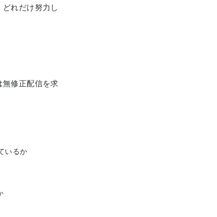
、どれだけ努力し
は無修正配信を求
ているか
か