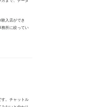
び方まで、データ
体験入店ができ
事務所に絞ってい
です。チャットル
てみないと分かり